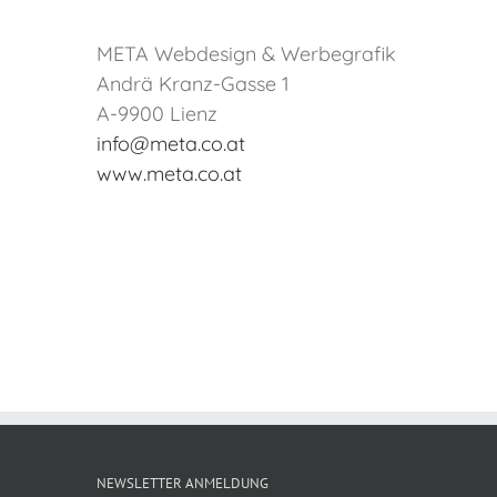
META Webdesign & Werbegrafik
Andrä Kranz-Gasse 1
A-9900 Lienz
info@meta.co.at
www.meta.co.at
NEWSLETTER ANMELDUNG