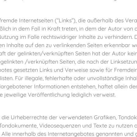
fremde Internetseiten (“Links”), die außerhalb des Ver
lich in dem Fall in Kraft treten, in dem der Autor von 
tzung im Falle rechtswidriger Inhalte zu verhindern. D
en Inhalte auf den zu verlinkenden Seiten erkennbar wa
ft der gelinkten/verknüpften Seiten hat der Autor keiner
r gelinkten /verknüpften Seiten, die nach der Linksetzu
ebotes gesetzten Links und Verweise sowie für Fremdei
sten. Für illegale, fehlerhafte oder unvollständige Inh
rgebotener Informationen entstehen, haftet allein der
e jeweilige Veröffentlichung lediglich verweist.
onen die Urheberrechte der verwendeten Grafiken, Ton
n, Tondokumente, Videosequenzen und Texte zu nutzen o
 Alle innerhalb des Internetangebotes genannten und g