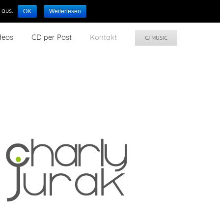
 aus.
OK
Weiterlesen
deos
CD per Post
Kontakt
CJ MUSIC