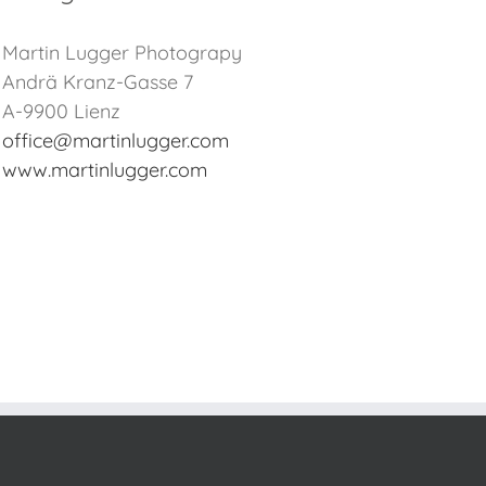
Martin Lugger Photograpy
Andrä Kranz-Gasse 7
A-9900 Lienz
office@martinlugger.com
www.martinlugger.com